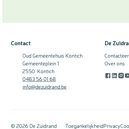
Contact
De Zuidr
Oud Gemeentehuis Kontich
Contacteer
Gemeenteplein 1
Over ons
,
2550
Kontich
Gsm
0483 56 01 68
Facebook
LinkedI
Inst
Y
E-mail
info
@
dezuidrand.be
© 2026 De Zuidrand
Toegankelijkheid
Privacy
Coo