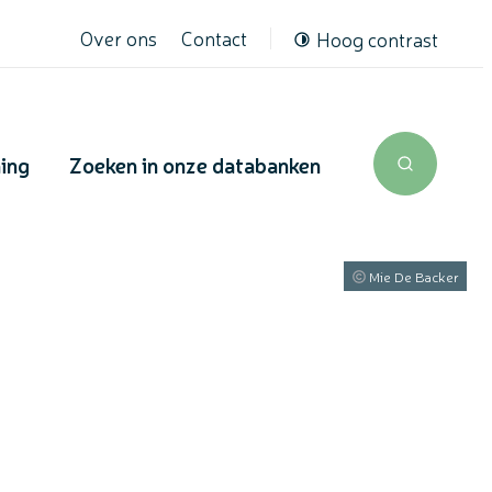
Over ons
Contact
Hoog contrast
ning
Zoeken in onze databanken
Zoek tone
Mie De Backer