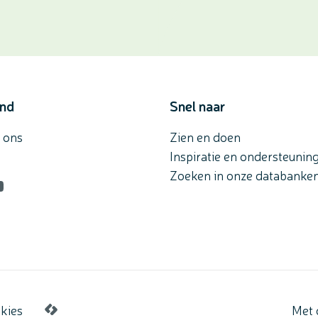
and
Snel naar
 ons
Zien en doen
Inspiratie en ondersteunin
Zoeken in onze databanke
n
agram
ouTube
kies
Met 
LCP nv 2026 ©