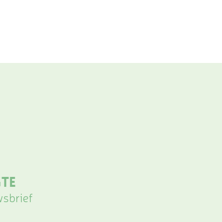
gte
wsbrief