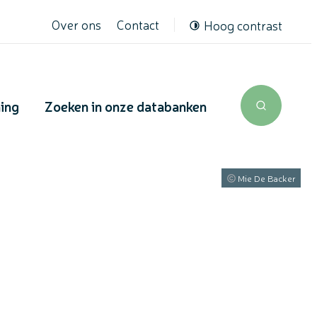
Over ons
Contact
Hoog contrast
ning
Zoeken in onze databanken
Zoek tone
Mie De Backer