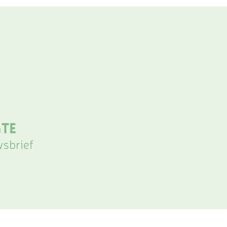
gte
wsbrief