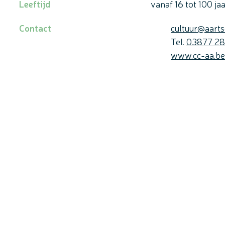
Leeftijd
vanaf
16
tot
100
ja
E-mail
Contact
cultuur
@
aarts
Tel.
03877 28
Website
www.cc-aa.be