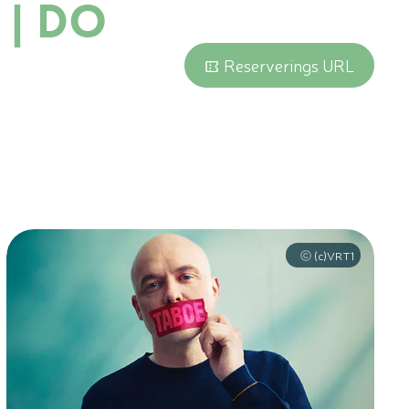
 | Do
Reserverings URL
(c)VRT1