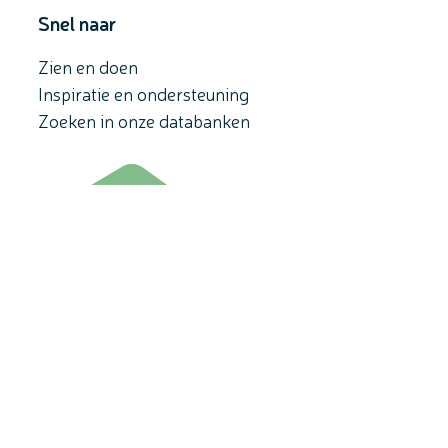
Snel naar
Zien en doen
Inspiratie en ondersteuning
Zoeken in onze databanken
© 2026 De Zuidrand
Toegankelijkheid
Privacy
Cookies
LCP nv 2026 ©
Met de steun van de Vlaamse overheid.