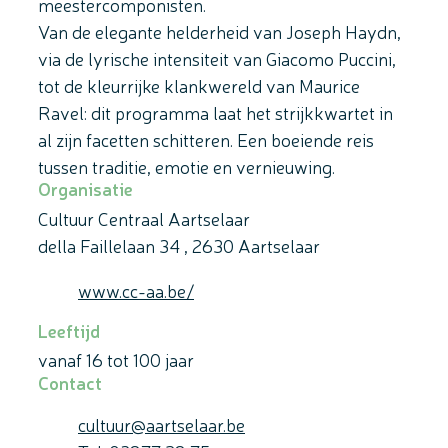
meestercomponisten.
Van de elegante helderheid van Joseph Haydn,
via de lyrische intensiteit van Giacomo Puccini,
tot de kleurrijke klankwereld van Maurice
Ravel: dit programma laat het strijkkwartet in
al zijn facetten schitteren. Een boeiende reis
tussen traditie, emotie en vernieuwing.
Organisatie
Cultuur Centraal Aartselaar
della Faillelaan 34
,
2630
Aartselaar
Website
www.cc-aa.be/
Leeftijd
vanaf
16
tot
100
jaar
Contact
E-mail
cultuur
@
aartselaar.be