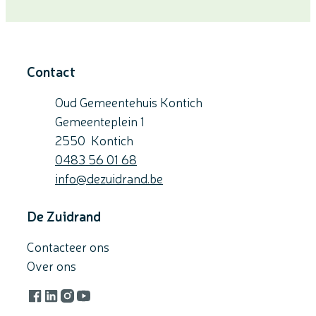
Contact
Oud Gemeentehuis Kontich
Gemeenteplein 1
,
2550
Kontich
Gsm
0483 56 01 68
E-mail
info
@
dezuidrand.be
De Zuidrand
Contacteer ons
Over ons
Facebook
LinkedIn
Instagram
YouTube