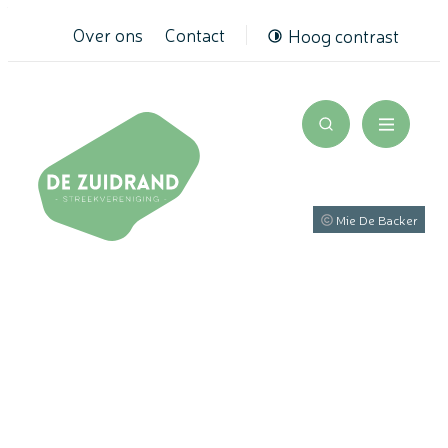
Naar inhoud
Over ons
Contact
Hoog contrast
De Zuidrand
Zoek tonen / v
Menu
Mie De Backer