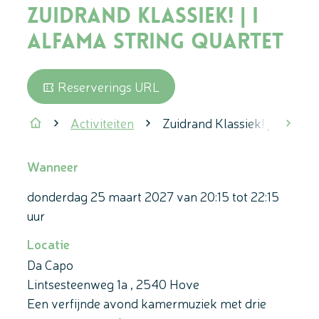
Zuidrand Klassiek! | I
Alfama String Quartet
Reserverings URL
Activiteiten
Zuidrand Klassiek! | I Alfam
scrol
Startpagina
Wanneer
donderdag
25 maart 2027
van
20:15
tot
22:15
uur
Locatie
Da Capo
Lintsesteenweg 1a
,
2540
Hove
Een verfijnde avond kamermuziek met drie