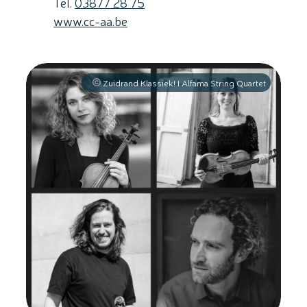
Tel.
03877 28 75
Website
www.cc-aa.be
Zuidrand Klassiek! I Alfama String Quartet