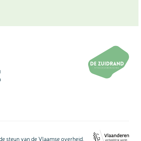
g
n
de steun van de Vlaamse overheid.