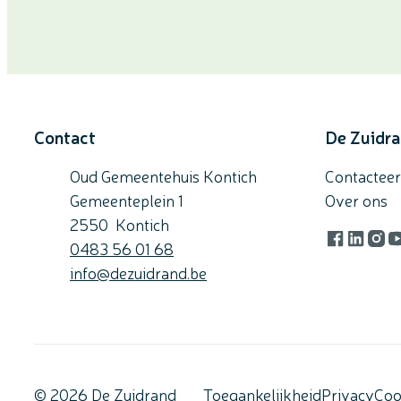
Contact
De Zuidr
Oud Gemeentehuis Kontich
Contacteer
Gemeenteplein 1
Over ons
,
2550
Kontich
Gsm
0483 56 01 68
Facebook
LinkedI
Inst
Y
E-mail
info
@
dezuidrand.be
© 2026 De Zuidrand
Toegankelijkheid
Privacy
Coo