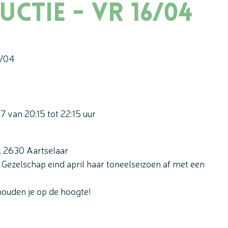
ctie - Vr 16/04
6/04
27
van
20:15
tot
22:15
uur
,
2630
Aartselaar
 Gezelschap eind april haar toneelseizoen af met een
 houden je op de hoogte!