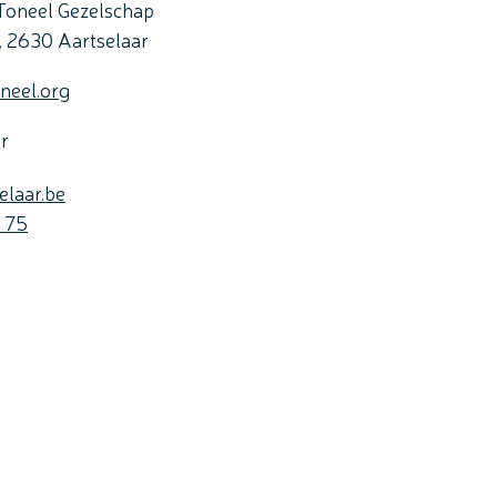
Toneel Gezelschap
,
2630
Aartselaar
neel.org
ar
elaar.be
 75