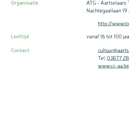
Organisatie
ATG - Aartselaars 
Nachtegaallaan 19
Website
http://www.to
Leeftijd
vanaf
16
tot
100
ja
E-mail
Contact
cultuur
@
aarts
Tel.
03877 28
Website
www.cc-aa.be