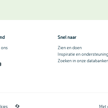
and
Snel naar
 ons
Zien en doen
Inspiratie en ondersteunin
Zoeken in onze databanke
n
agram
ouTube
kies
Met 
LCP nv 2026 ©