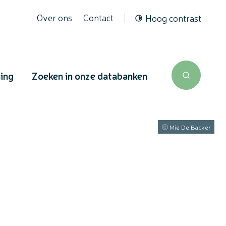
Over ons
Contact
Hoog contrast
ning
Zoeken in onze databanken
Zoek tone
Mie De Backer