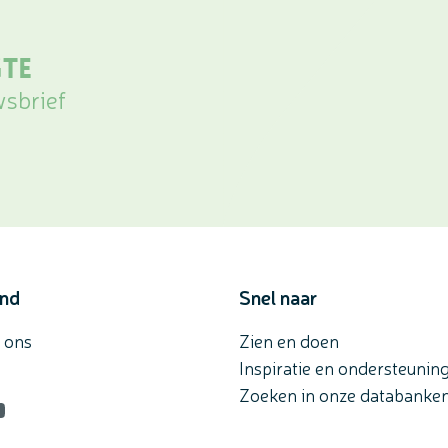
gte
wsbrief
and
Snel naar
 ons
Zien en doen
Inspiratie en ondersteunin
Zoeken in onze databanke
n
agram
ouTube