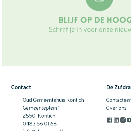
Blijf op de hoo
Schrijf je in voor onze nieu
Contact
De Zuidr
Oud Gemeentehuis Kontich
Contacteer
Gemeenteplein 1
Over ons
,
2550
Kontich
Gsm
0483 56 01 68
Facebook
LinkedI
Inst
Y
E-mail