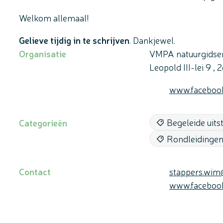
Welkom allemaal!
Gelieve tijdig in te schrijven
. Dankjewel.
Organisatie
VMPA natuurgids
Leopold III-lei 9
,
2
Website
www.facebo
Begeleide uits
Categorieën
Rondleidingen
E-mail
Contact
stappers.wim
Website
www.facebo