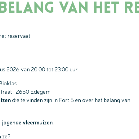
belang van het r
het reservaat
tus 2026
van
20:00
tot
23:00
uur
Bioklas
straat
,
2650
Edegem
uizen
die te vinden zijn in Fort 5 en over het belang van
 jagende vleermuizen
.
n ze?