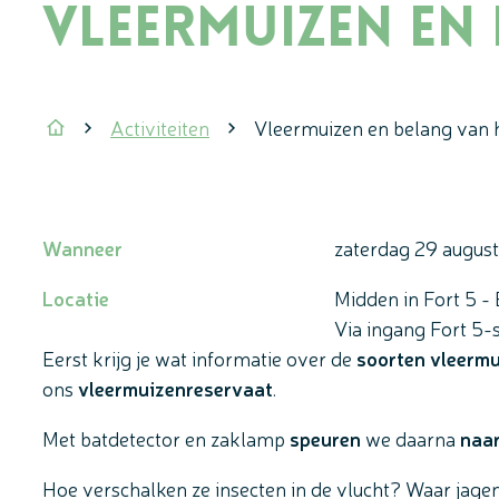
Vleermuizen en 
Activiteiten
Vleermuizen en belang van 
Startpagina
Wanneer
zaterdag
29 augus
Locatie
Midden in Fort 5 - 
Via ingang Fort 5-
Eerst krijg je wat informatie over de
soorten vleerm
ons
vleermuizenreservaat
.
Met batdetector en zaklamp
speuren
we daarna
naar
Hoe verschalken ze insecten in de vlucht? Waar jage