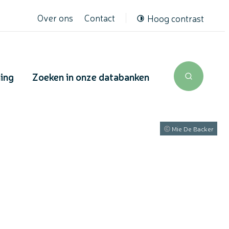
Over ons
Contact
Hoog contrast
ning
Zoeken in onze databanken
Zoek tone
Mie De Backer