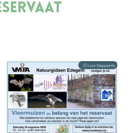
eservaat
Luce Stappaerts