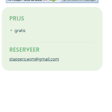
Prijs
gratis
Reserveer
stappers.wim
@
gmail.com