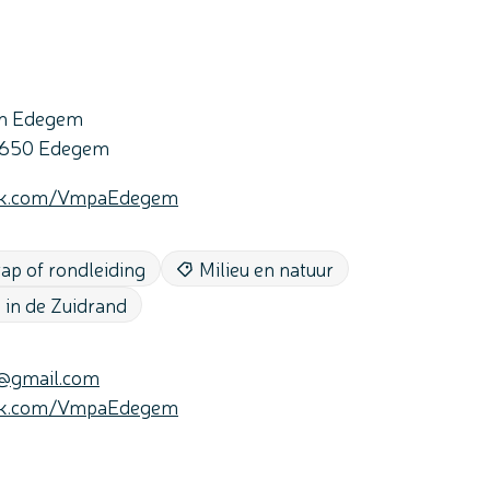
en Edegem
650
Edegem
ok.com/VmpaEdegem
tap of rondleiding
Milieu en natuur
 in de Zuidrand
@
gmail.com
ok.com/VmpaEdegem