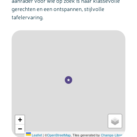
aanrader voor wie op zoek is naar klassevolle
gerechten en een ontspannen, stijlvolle
tafelervaring.
Stratenplan
+
−
Leaflet
|
©
OpenStreetMap
, Tiles generated by
Champs-Libres