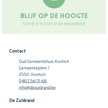
Blijf op de hoogte
Schrijf je in voor onze nieuwsbrief
Contact
Oud Gemeentehuis Kontich
Gemeenteplein 1
,
2550
Kontich
Gsm
0483 56 01 68
E-mail
info
@
dezuidrand.be
De Zuidrand