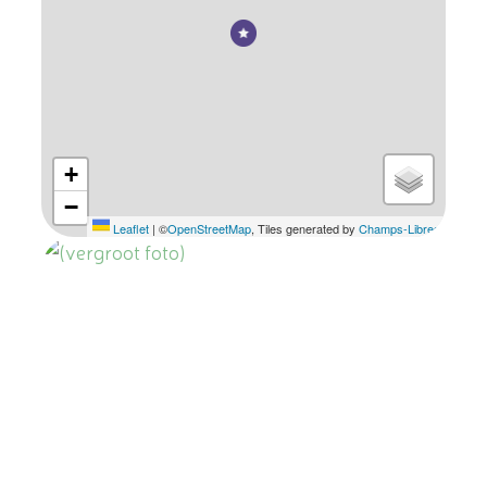
+
−
Leaflet
|
©
OpenStreetMap
, Tiles generated by
Champs-Libres