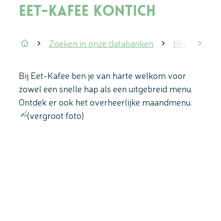
Eet-Kafee Kontich
Zoeken in onze databanken
Horeca
scrol
Startpagina
Bij Eet-Kafee ben je van harte welkom voor
zowel een snelle hap als een uitgebreid menu.
Ontdek er ook het overheerlijke maandmenu.