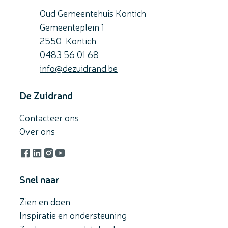
Oud Gemeentehuis Kontich
Gemeenteplein 1
,
2550
Kontich
Gsm
0483 56 01 68
E-mail
info
@
dezuidrand.be
De Zuidrand
Contacteer ons
Over ons
Facebook
LinkedIn
Instagram
YouTube
Snel naar
Zien en doen
Inspiratie en ondersteuning