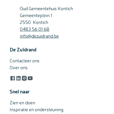
Oud Gemeentehuis Kontich
Gemeenteplein 1
,
2550
Kontich
Gsm
0483 56 01 68
E-mail
info
@
dezuidrand.be
De Zuidrand
Contacteer ons
Over ons
Facebook
LinkedIn
Instagram
YouTube
Snel naar
Zien en doen
Inspiratie en ondersteuning