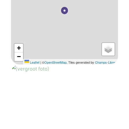
+
−
Leaflet
|
©
OpenStreetMap
, Tiles generated by
Champs-Libres