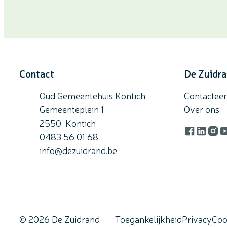
Contact
De Zuidr
Oud Gemeentehuis Kontich
Contacteer
Gemeenteplein 1
Over ons
,
2550
Kontich
Gsm
0483 56 01 68
Facebook
LinkedI
Inst
Y
E-mail
info
@
dezuidrand.be
© 2026 De Zuidrand
Toegankelijkheid
Privacy
Coo