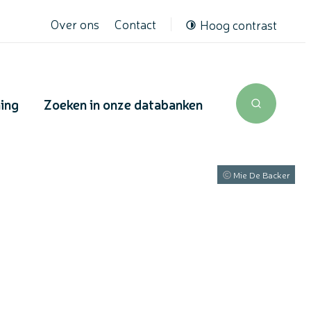
Over ons
Contact
Hoog contrast
ning
Zoeken in onze databanken
Zoek tone
Mie De Backer