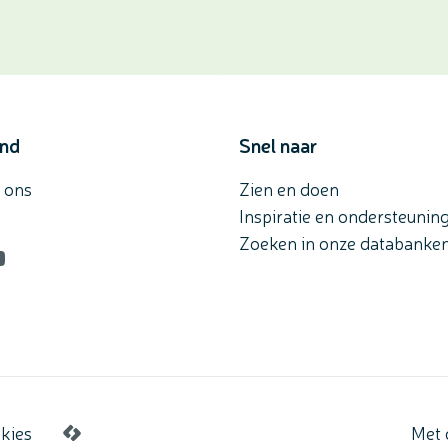
and
Snel naar
 ons
Zien en doen
Inspiratie en ondersteunin
Zoeken in onze databanke
n
agram
ouTube
kies
Met 
LCP nv 2026 ©