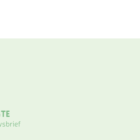
gte
wsbrief