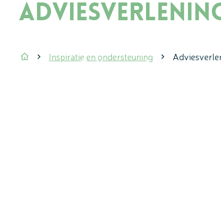
Adviesverlenin
Inspiratie en ondersteuning
Adviesverle
Cultuurregio
Startpagina
A tot Z
Toerisme en recreatie
Cultuurregio
Toerisme en recreatie