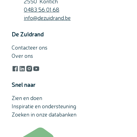
,
2550
Kontich
Gsm
0483 56 01 68
E-mail
info
@
dezuidrand.be
De Zuidrand
Contacteer ons
Over ons
Facebook
LinkedIn
Instagram
YouTube
Snel naar
Zien en doen
Inspiratie en ondersteuning
Zoeken in onze databanken