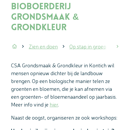
Bioboerderij
Grondsmaak &
Grondkleur
Zien en doen
Op stap in groep
Bezoe
scrol
Startpagina
CSA Grondsmaak & Grondkleur in Kontich wil
mensen opnieuw dichter bij de landbouw
brengen. Op een biologische manier telen ze
groenten en bloemen, die je kan afnemen via
een groenten- of bloemenaandeel op jaarbasis.
Meer info vind je
hier
.
Naast de oogst, organiseren ze ook workshops: