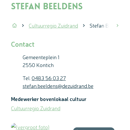
Stefan Beeldens
Cultuurregio Zuidrand
Stefan Beeldens
scrol
Startpagina
Contact
Adres
Gemeenteplein 1
,
2550
Kontich
Tel.
0483 56 03 27
E-mail
stefan.beeldens
@
dezuidrand.be
Functies
Medewerker bovenlokaal cultuur
Cultuurregio Zuidrand