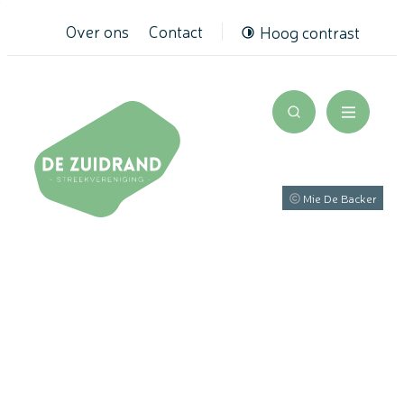
Naar inhoud
Over ons
Contact
Hoog contrast
De Zuidrand
Zoek tonen / v
Menu
Mie De Backer