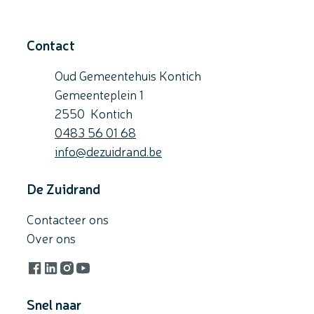
Contact
Oud Gemeentehuis Kontich
Gemeenteplein 1
,
2550
Kontich
Gsm
0483 56 01 68
E-mail
info
@
dezuidrand.be
De Zuidrand
Contacteer ons
Over ons
Facebook
LinkedIn
Instagram
YouTube
Snel naar