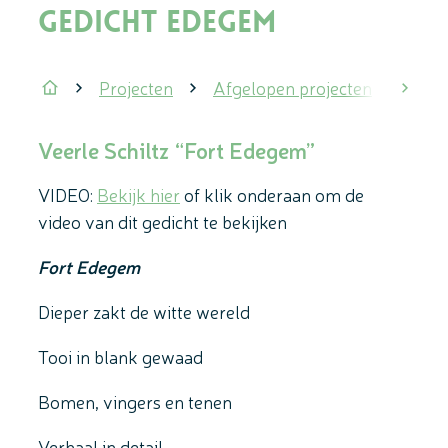
Gedicht Edegem
Projecten
Afgelopen projecten
VIDE
scrol
Startpagina
Veerle Schiltz “Fort Edegem”
VIDEO:
Bekijk hier
of klik onderaan om de
video van dit gedicht te bekijken
Fort Edegem
Dieper zakt de witte wereld
Tooi in blank gewaad
Bomen, vingers en tenen
Verhaal in detail