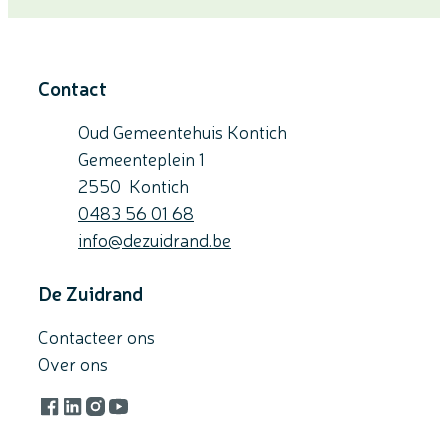
Contact
Oud Gemeentehuis Kontich
Gemeenteplein 1
,
2550
Kontich
Gsm
0483 56 01 68
E-mail
info
@
dezuidrand.be
De Zuidrand
Contacteer ons
Over ons
Facebook
LinkedIn
Instagram
YouTube