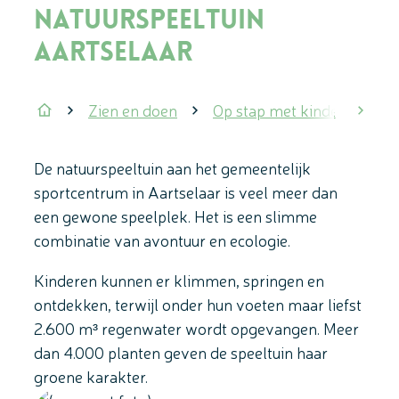
Natuurspeeltuin
Aartselaar
Zien en doen
Op stap met kinderen
scrol
Startpagina
De natuurspeeltuin aan het gemeentelijk
sportcentrum in Aartselaar is veel meer dan
een gewone speelplek. Het is een slimme
combinatie van avontuur en ecologie.
Kinderen kunnen er klimmen, springen en
ontdekken, terwijl onder hun voeten maar liefst
2.600 m³ regenwater wordt opgevangen. Meer
dan 4.000 planten geven de speeltuin haar
groene karakter.